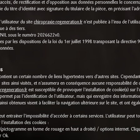
d’accès, de rectification et d’opposition aux données personnelles le concern
u titre d’identité avec signature du titulaire de la pièce, en précisant l’adr
utilisateur du site
chiropraxie-regeneration.fr
n’est publiée à l’insu de l’util
e à des tiers.
 CNIL sous le numéro 2026622v0.
 par les dispositions de la loi du 1er juillet 1998 transposant la directive 
données.
es
ntient un certain nombre de liens hypertextes vers d’autres sites. Cependa
s sites ainsi visités, et n’assumera en conséquence aucune responsabilité de ce
-regeneration.fr
est susceptible de provoquer l’installation de cookie(s) sur l’o
e permet pas l’identification de l’utilisateur, mais qui enregistre des informati
insi obtenues visent à faciliter la navigation ultérieure sur le site, et ont é
eut entraîner l’impossibilité d’accéder à certains services. L’utilisateur peut 
l’installation des cookies :
l (pictogramme en forme de rouage en haut a droite) / options internet. Clique
r Ok.