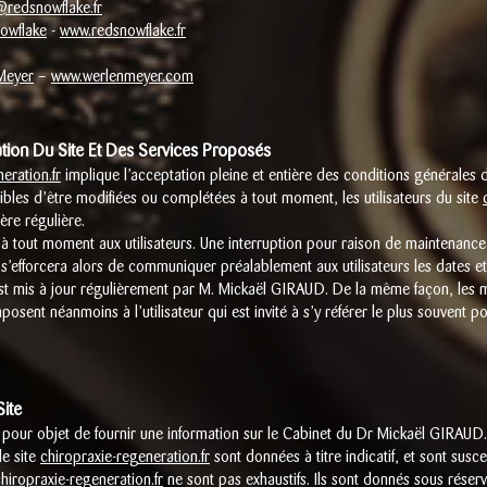
redsnowflake.fr
owflake
-
www.redsnowflake.fr
Meyer
–
www.
werlenmeyer.com
sation Du Site Et Des Services Proposés
eration.fr
implique l’acceptation pleine et entière des conditions générales d’
tibles d’être modifiées ou complétées à tout moment, les utilisateurs du site
ère régulière.
à tout moment aux utilisateurs. Une interruption pour raison de maintenance 
s’efforcera alors de communiquer préalablement aux utilisateurs les dates et 
t mis à jour régulièrement par M. Mickaël GIRAUD. De la même façon, les m
posent néanmoins à l’utilisateur qui est invité à s’y référer le plus souvent p
Site
pour objet de fournir une information sur le Cabinet du Dr Mickaël GIRAUD.
le site
chiropraxie-regeneration.fr
sont données à titre indicatif, et sont suscep
hiropraxie-regeneration.fr
ne sont pas exhaustifs. Ils sont donnés sous réser