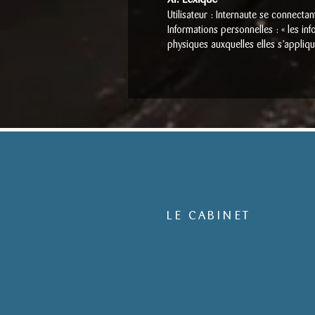
Utilisateur : Internaute se connectan
Informations personnelles : « les i
physiques auxquelles elles s’applique
LE CABINET
431, avenue de Mazargues
13008 Marseille
➤ CABIN
ET DE
BRIGNOLES