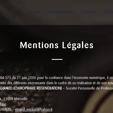
Accueil
La chiropraxie
L'équipe
Tarifs
Mentions Légales
 2004-575 du 21 juin 2004 pour la confiance dans l’économie numérique, il est
ntité des différents intervenants dans le cadre de sa réalisation et de son suiv
GIRAUD (CHIROPRAXIE REGENERATION)
– Société Personnelle de Professi
s, 13008 Marseille
lake
 GIRAUD
–
giraud_mickael@yahoo.fr