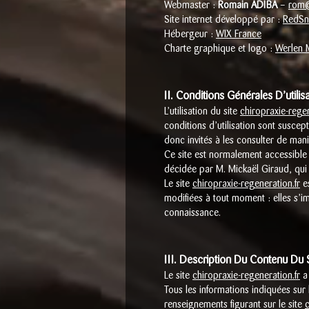
Webmaster :
Romain ADIBA
–
rom@
Site internet développé par :
RedSn
Hébergeur :
WIX France
Charte graphique et logo :
Werlen 
II. Conditions Générales D’utili
L’utilisation du site
chiropraxie-regen
conditions d’utilisation sont suscep
donc invités à les consulter de mani
Ce site est normalement accessible 
décidée par M. Mickaël Giraud, qui 
Le site
chiropraxie-regeneration.fr
es
modifiées à tout moment : elles s’im
connaissance.
III. Description Du Contenu Du 
Le site
chiropraxie-regeneration.fr
a 
Tous les informations indiquées sur 
renseignements figurant sur le site
c