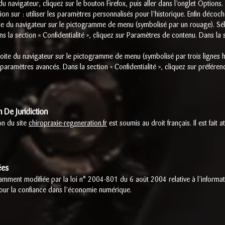
du navigateur, cliquez sur le bouton Firefox, puis aller dans l’onglet Options. 
n sur : utiliser les paramètres personnalisés pour l’historique. Enfin décoch
ite du navigateur sur le pictogramme de menu (symbolisé par un rouage). Sé
ns la section « Confidentialité », cliquez sur Paramètres de contenu. Dans la
ite du navigateur sur le pictogramme de menu (symbolisé par trois lignes h
paramètres avancés. Dans la section « Confidentialité », cliquez sur préférence
n De Juridiction
ion du site
chiropraxie-regeneration.fr
est soumis au droit français. Il est fait a
ées
mment modifiée par la loi n° 2004-801 du 6 août 2004 relative à l’informatiq
our la confiance dans l’économie numérique.