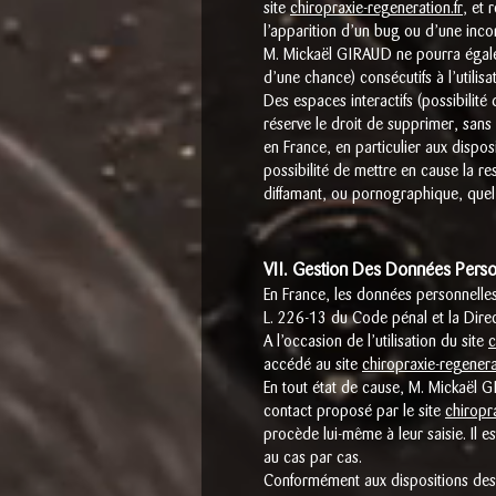
site
chiropraxie-regeneration.fr
, et 
l’apparition d’un bug ou d’une incom
M. Mickaël GIRAUD ne pourra égale
d’une chance) consécutifs à l’utilisa
Des espaces interactifs (possibilité
réserve le droit de supprimer, sans
en France, en particulier aux dispo
possibilité de mettre en cause la re
diffamant, ou pornographique, quel 
VII. Gestion Des Données Perso
En France, les données personnelles
L. 226-13 du Code pénal et la Dir
A l’occasion de l’utilisation du site
c
accédé au site
chiropraxie-regenera
En tout état de cause, M. Mickaël GI
contact proposé par le site
chiropra
procède lui-même à leur saisie. Il est
au cas par cas.
Conformément aux dispositions des ar