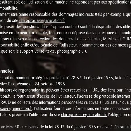
résultant soit de l’utilisation d’un matériel ne répondant pas aux spécification
patibilité.
ment être tenue responsable des dommages indirects (tels par exemple qu
tion du site
chiropraxie-regeneration.fr
.
 de poser des questions dans l’espace contact) sont à la disposition des uti
 mise en demeure préalable, tout contenu déposé dans cet espace qui contrev
sitions relatives à la protection des données. Le cas échéant, M. Mickaël GI
sponsabilité civile et/ou pénale de l’utilisateur, notamment en cas de message
que soit le support utilisé (texte, photographie…).
nnelles
 sont notamment protégées par la loi n° 78-87 du 6 janvier 1978, la loi n° 
ective Européenne du 24 octobre 1995.
hiropraxie-regeneration.fr
, peuvent êtres recueillies : l’URL des liens par l’in
tion.fr
, le fournisseur d’accès de l’utilisateur, l’adresse de protocole Internet (
RAUD ne collecte des informations personnelles relatives à l’utilisateur que
xie-regeneration.fr
. L’utilisateur fournit ces informations en toute connaiss
 alors précisé à l’utilisateur du site
chiropraxie-regeneration.fr
l’obligation o
ticles 38 et suivants de la loi 78-17 du 6 janvier 1978 relative à l’informatiq