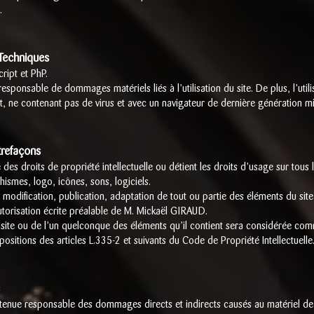
.
 Techniques
cript et PhP.
 responsable de dommages matériels liés à l’utilisation du site. De plus, l’uti
ent, ne contenant pas de virus et avec un navigateur de dernière génération mi
ntrefaçons
es droits de propriété intellectuelle ou détient les droits d’usage sur tous l
ismes, logo, icônes, sons, logiciels.
 modification, publication, adaptation de tout ou partie des éléments du site
 autorisation écrite préalable de M. Mickaël GIRAUD.
 site ou de l’un quelconque des éléments qu’il contient sera considérée com
sitions des articles L.335-2 et suivants du Code de Propriété Intellectuelle
nue responsable des dommages directs et indirects causés au matériel de l’u