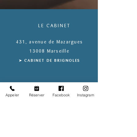
LE CABINET
431, avenue de Mazargues
13008 Marseille
➤ CABIN
ET DE
BRIGNOLES
LES HORAIRES
Appeler
Réserver
Facebook
Instagram
Du lundi au samedi
de 9h à 21h