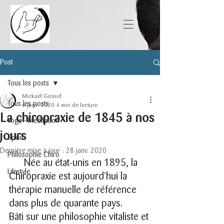
Post
Tous les posts
Mickaël Giraud
Tous les posts
6 janv. 2020
4 min de lecture
La chiropraxie de 1845 à nos
Yoga - Méditation
jours
Sport
Dernière mise à jour :
28 janv. 2020
Philosophie Chiro
  Née au état-unis en 1895, la 
Lifestyle
Chiropraxie est aujourd’hui la 
thérapie manuelle de référence 
dans plus de quarante pays.
Bâti sur une philosophie vitaliste et 